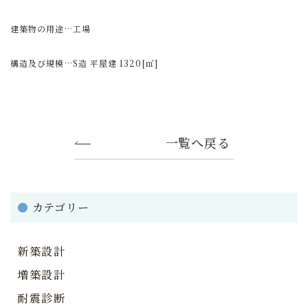
建築物の用途…工場
構造及び規模…S造 平屋建 1320[㎡]
一覧へ戻る
●
カテゴリー
新築設計
増築設計
耐震診断